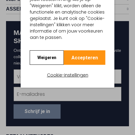
"Weigeren" klikt, worden alleen de
ASSEM
functionele en analytische cookies
geplaatst. Je kunt ook op "Cookie-
instellingen" klikken voor meer
informatie of om jouw voorkeuren
MAAK KANS OP € 150,-
aan te passen.
SHOPTEGOED
Ontvang als eerste exclusieve updates over de nieuwste
collecties, acties en events. Schrijf je in voor de
Accepteren
Weigeren
nieuwsbrief en maak kans op € 150,- shoptegoed.
Cookie-instellingen
Schrijf je in