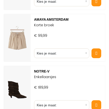
Kies je maat:
AMAYA AMSTERDAM
Korte broek
€ 99,99
Kies je maat:
NOTRE-V
COOKIES
Enkellaarsjes
Om jou zo goed mogelijk van
€ 189,99
dienst te zijn, gebruiken we cookies
op onze website. Functionele en
analytische cookies zorgen ervoor
dat de website goed werkt en
Kies je maat: