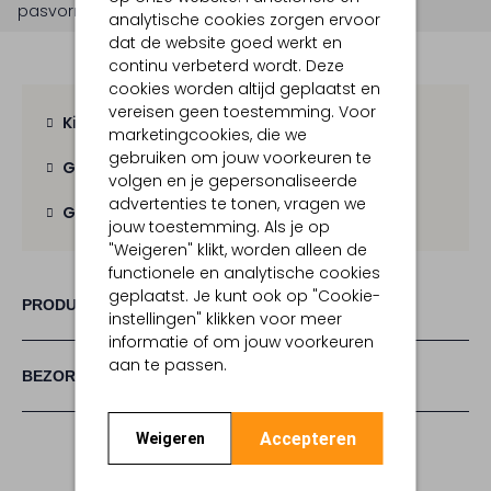
pasvorm is
getailleerd
.
analytische cookies zorgen ervoor
dat de website goed werkt en
continu verbeterd wordt. Deze
cookies worden altijd geplaatst en
vereisen geen toestemming. Voor
Kies zelf je bezorgmoment
marketingcookies, die we
gebruiken om jouw voorkeuren te
Gratis verzending
vanaf € 100,-
volgen en je gepersonaliseerde
advertenties te tonen, vragen we
Gratis retour
binnen 30 dagen
jouw toestemming. Als je op
"Weigeren" klikt, worden alleen de
functionele en analytische cookies
geplaatst. Je kunt ook op "Cookie-
PRODUCT INFORMATIE
instellingen" klikken voor meer
informatie of om jouw voorkeuren
aan te passen.
BEZORGEN & RETOURNEREN
Accepteren
Weigeren