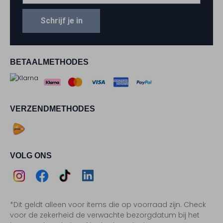
Schrijf je in
BETAALMETHODES
VERZENDMETHODES
VOLG ONS
Assem
Assem
Assem
Assem
*Dit geldt alleen voor items die op voorraad zijn. Check
Instagram
Facebook
TikTok
LinkedIn
voor de zekerheid de verwachte bezorgdatum bij het