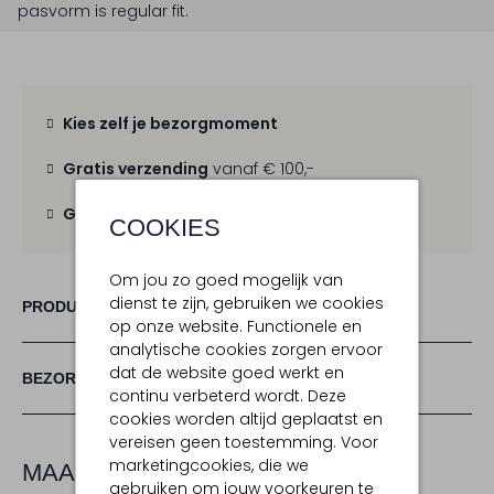
pasvorm is
regular fit
.
Kies zelf je bezorgmoment
Gratis verzending
vanaf € 100,-
Gratis retour
binnen 30 dagen
COOKIES
Om jou zo goed mogelijk van
dienst te zijn, gebruiken we cookies
PRODUCT INFORMATIE
op onze website. Functionele en
analytische cookies zorgen ervoor
dat de website goed werkt en
BEZORGEN & RETOURNEREN
continu verbeterd wordt. Deze
cookies worden altijd geplaatst en
vereisen geen toestemming. Voor
marketingcookies, die we
MAAK JE LOOK COMPLEET
gebruiken om jouw voorkeuren te