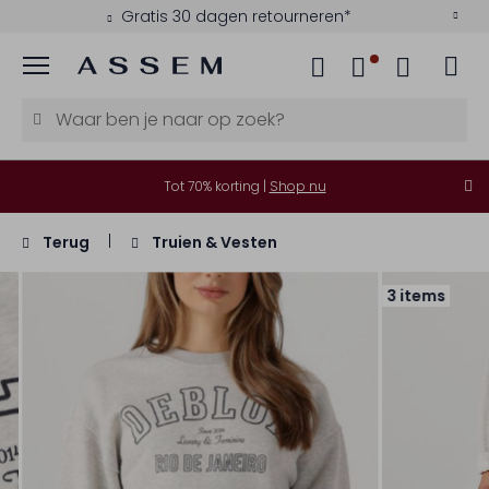
Gratis 30 dagen retourneren*
Menu
Tot 70% korting |
Shop nu
Terug
Truien & Vesten
3 items