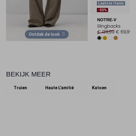
Laatste Items
-50%
NOTRE-V
Slingbacks
€ 139,99
€ 69,99
Ontdek de look
BEKIJK MEER
Truien
Haute L'amitié
Katoen