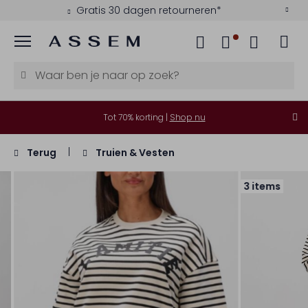
Gratis 30 dagen retourneren*
Menu
Tot 70% korting |
Shop nu
Terug
Truien & Vesten
3 items