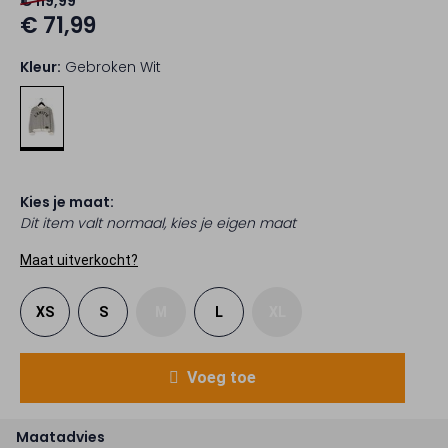
€ 119,99
€ 71,99
Kleur:
Gebroken Wit
Kies je maat:
Dit item valt normaal, kies je eigen maat
Maat uitverkocht?
XS
S
M
L
XL
Voeg toe
Maatadvies