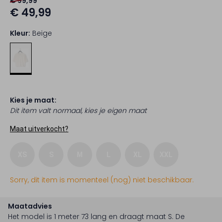
€ 99,99
€ 49,99
Kleur:
Beige
Kies je maat:
Dit item valt normaal, kies je eigen maat
Maat uitverkocht?
XS
S
M
L
XL
XXL
Sorry, dit item is momenteel (nog) niet beschikbaar.
Maatadvies
Het model is 1 meter 73 lang en draagt maat S.
De