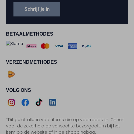
Schrijf je in
BETAALMETHODES
VERZENDMETHODES
VOLG ONS
Assem
Assem
Assem
Assem
*Dit geldt alleen voor items die op voorraad zijn. Check
Instagram
Facebook
TikTok
LinkedIn
voor de zekerheid de verwachte bezorgdatum bij het
item op de website of in de shoppingbag.