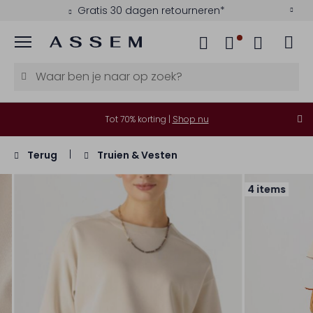
Gratis 30 dagen retourneren*
Menu
Tot 70% korting |
Shop nu
Terug
Truien & Vesten
4 items