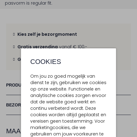
pasvorm is
regular fit
.
Kies zelf je bezorgmoment
Gratis verzending
vanaf € 100,-
Gratis retour
binnen 30 dagen
COOKIES
Om jou zo goed mogelijk van
dienst te zijn, gebruiken we cookies
PRODUCT INFORMATIE
op onze website. Functionele en
analytische cookies zorgen ervoor
dat de website goed werkt en
BEZORGEN & RETOURNEREN
continu verbeterd wordt. Deze
cookies worden altijd geplaatst en
vereisen geen toestemming. Voor
marketingcookies, die we
MAAK JE LOOK COMPLEET
gebruiken om jouw voorkeuren te