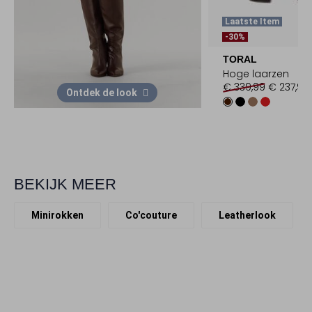
Laatste Item
-30%
TORAL
Hoge laarzen
€ 339,99
€ 237,99
Ontdek de look
BEKIJK MEER
Minirokken
Co'couture
Leatherlook