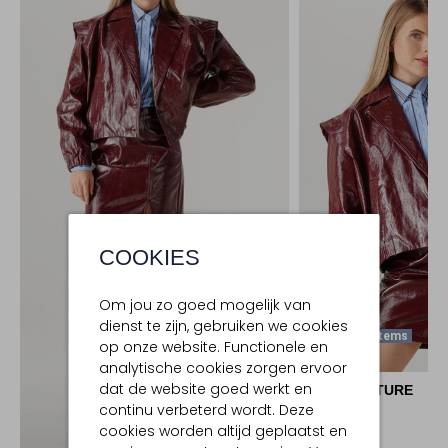
COOKIES
Om jou zo goed mogelijk van
dienst te zijn, gebruiken we cookies
Laatste Items
op onze website. Functionele en
analytische cookies zorgen ervoor
dat de website goed werkt en
CO'COUTURE
continu verbeterd wordt. Deze
Jack
€ 189,99
cookies worden altijd geplaatst en
Ontdek de look