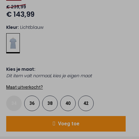
€ 239,99
€ 143,99
Kleur:
Lichtblauw
Kies je maat:
Dit item valt normaal, kies je eigen maat
Maat uitverkocht?
34
36
38
40
42
Voeg toe