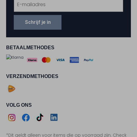
Schrijf je in
BETAALMETHODES
VERZENDMETHODES
VOLG ONS
Assem
Assem
Assem
Assem
*Dit geldt alleen voor items die op voorraad zijn. Check