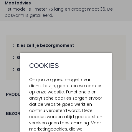
Maatadvies
Het model is 1 meter 75 lang en draagt maat 36.
De
pasvorm is
getailleerd
.
Kies zelf je bezorgmoment
Gratis verzending
vanaf € 100,-
COOKIES
Gratis retour
binnen 30 dagen
Om jou zo goed mogelijk van
dienst te zijn, gebruiken we cookies
op onze website. Functionele en
PRODUCT INFORMATIE
analytische cookies zorgen ervoor
dat de website goed werkt en
continu verbeterd wordt. Deze
BEZORGEN & RETOURNEREN
cookies worden altijd geplaatst en
vereisen geen toestemming. Voor
marketingcookies, die we