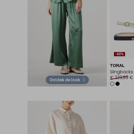
-60%
TORAL
Slingbacks
€ 229,99
€ 
Ontdek de look