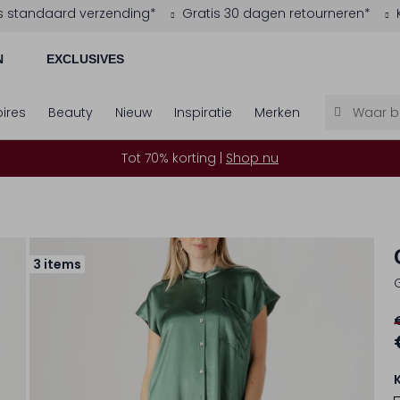
s standaard verzending*
Gratis 30 dagen retourneren*
N
EXCLUSIVES
ires
Beauty
Nieuw
Inspiratie
Merken
Tot 70% korting |
Shop nu
3 items