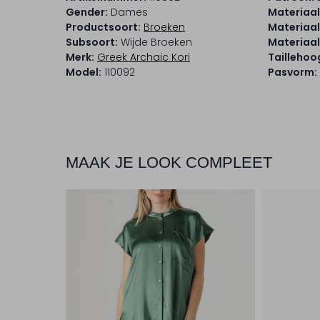
Gender:
Dames
Materiaal
Productsoort:
Broeken
Materiaal
Subsoort:
Wijde Broeken
Materiaa
Merk:
Greek Archaic Kori
Taillehoo
Model:
110092
Pasvorm:
MAAK JE LOOK COMPLEET