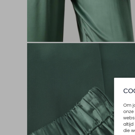
CO
Om jo
onze 
websi
altij
die w