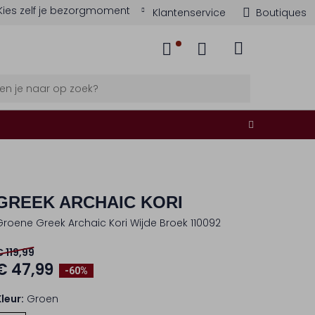
Kies zelf je bezorgmoment
Klantenservice
Boutiques
GREEK ARCHAIC KORI
Groene Greek Archaic Kori Wijde Broek 110092
€ 119,99
€ 47,99
-60%
Kleur:
Groen