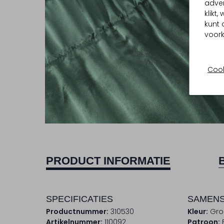
adver
klikt
kunt 
voork
Cook
PRODUCT INFORMATIE
SPECIFICATIES
SAMENS
Productnummer:
310530
Kleur:
Gro
Artikelnummer:
110092
Patroon: