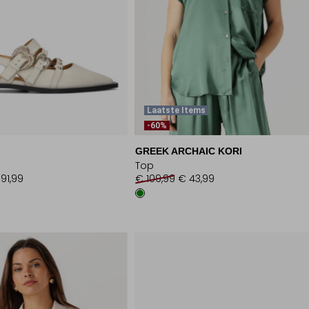
Laatste Items
-60%
GREEK ARCHAIC KORI
Top
91,99
€ 109,99
€ 43,99