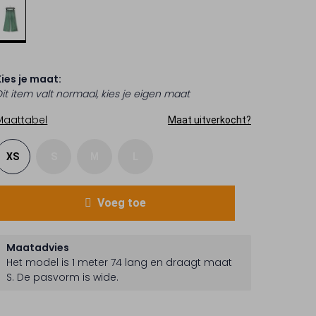
Kies je maat:
Dit item valt normaal, kies je eigen maat
Maattabel
Maat uitverkocht?
XS
S
M
L
Voeg toe
Maatadvies
Het model is 1 meter 74 lang en draagt maat
S.
De pasvorm is
wide
.