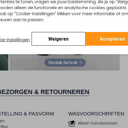
tenties te tonen, vragen we jouw toestemming. Als je op "Weig
, worden alleen de functionele en analytische cookies geplaatst.
ook op "Cookie-instellingen" klikken voor meer informatie of o
euren aan te passen.
Weigeren
Accepteren
ie-instellingen
Ontdek de look
BEZORGEN & RETOURNEREN
TELLING & PASVORM
WASVOORSCHRIFTEN
en
Alleen handwassen
Effen