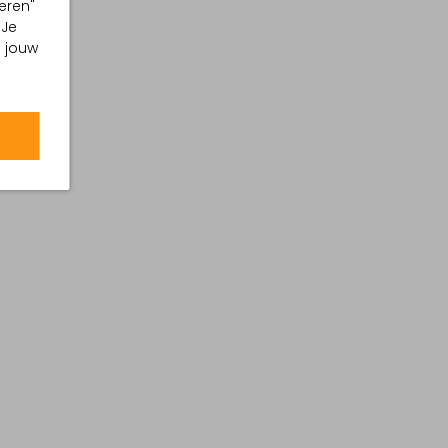
eren"
 Je
m jouw