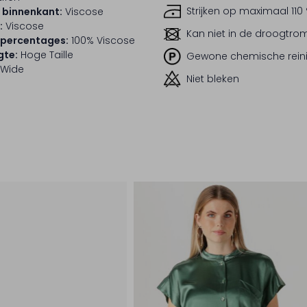
Strijken op maximaal 110
 binnenkant:
Viscose
:
Viscose
Kan niet in de droogtr
lpercentages:
100% Viscose
gte:
Hoge Taille
Gewone chemische rein
Wide
Niet bleken