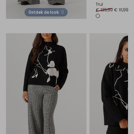
Trui
€ 139,99
€ 111,99
Ontdek de look