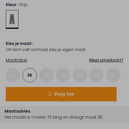
Kleur:
Grijs
Kies je maat:
Dit item valt normaal, kies je eigen maat
Maattabel
Maat uitverkocht?
34
36
38
40
42
44
46
Voeg toe
Maatadvies
Het model is 1 meter 72 lang en draagt maat 36.