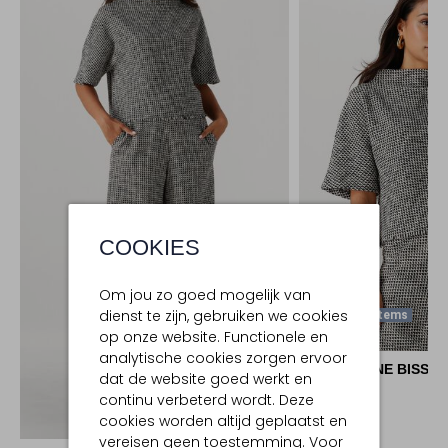
COOKIES
Om jou zo goed mogelijk van
dienst te zijn, gebruiken we cookies
Laatste Items
op onze website. Functionele en
analytische cookies zorgen ervoor
CAROLINE BISS
dat de website goed werkt en
Blouse
continu verbeterd wordt. Deze
€ 144,99
Ontdek de look
cookies worden altijd geplaatst en
vereisen geen toestemming. Voor