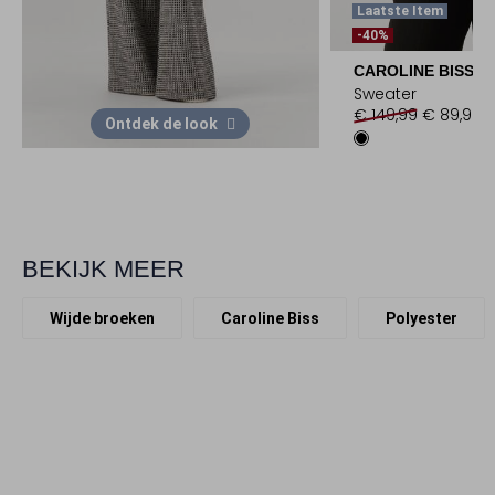
Laatste Item
-40%
CAROLINE BISS
Sweater
€ 149,99
€ 89,99
Ontdek de look
BEKIJK MEER
Wijde broeken
Caroline Biss
Polyester