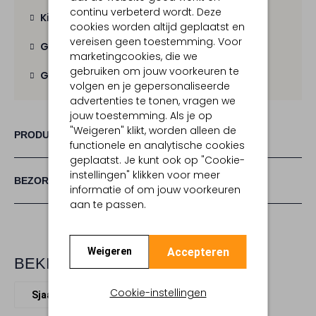
continu verbeterd wordt. Deze
Kies zelf je bezorgmoment
cookies worden altijd geplaatst en
vereisen geen toestemming. Voor
Gratis verzending
vanaf € 100,-
marketingcookies, die we
gebruiken om jouw voorkeuren te
Gratis retour
binnen 30 dagen
volgen en je gepersonaliseerde
advertenties te tonen, vragen we
jouw toestemming. Als je op
"Weigeren" klikt, worden alleen de
PRODUCT INFORMATIE
functionele en analytische cookies
geplaatst. Je kunt ook op "Cookie-
instellingen" klikken voor meer
BEZORGEN & RETOURNEREN
informatie of om jouw voorkeuren
aan te passen.
Accepteren
Weigeren
BEKIJK MEER
Cookie-instellingen
Sjaals
Assem