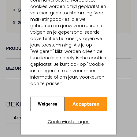
continu verbeterd wordt. Deze
cookies worden altijd geplaatst en
Gratis verzending
vanaf € 100,-
vereisen geen toestemming. Voor
marketingcookies, die we
Gratis retour
binnen 30 dagen
gebruiken om jouw voorkeuren te
volgen en je gepersonaliseerde
advertenties te tonen, vragen we
jouw toestemming. Als je op
PRODUCT INFORMATIE
"Weigeren" klikt, worden alleen de
functionele en analytische cookies
geplaatst. Je kunt ook op "Cookie-
BEZORGEN & RETOURNEREN
instellingen" klikken voor meer
informatie of om jouw voorkeuren
aan te passen.
BEKIJK MEER
Accepteren
Weigeren
Armbanden
Bonnie Studios
Cookie-instellingen