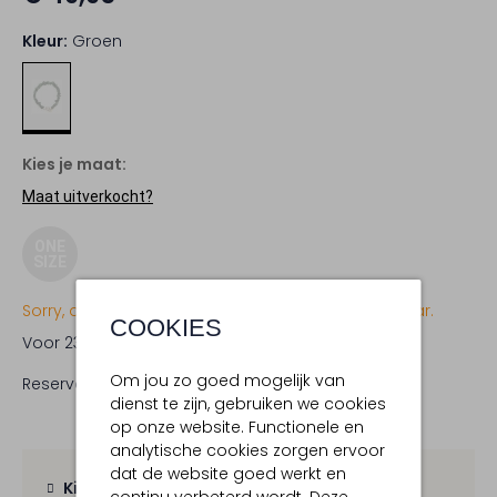
Kleur:
Groen
Kies je maat:
Maat uitverkocht?
ONE
SIZE
Sorry, dit item is momenteel (nog) niet beschikbaar.
COOKIES
Voor 23:59 uur besteld,
woensdag in huis
Om jou zo goed mogelijk van
Reserveer direct in een van onze 19 boutiques
dienst te zijn, gebruiken we cookies
op onze website. Functionele en
analytische cookies zorgen ervoor
dat de website goed werkt en
Kies zelf je bezorgmoment