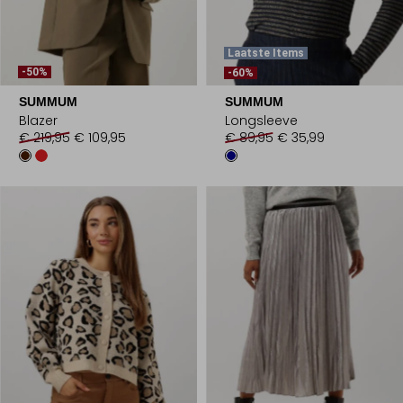
Laatste Items
-50%
-60%
SUMMUM
SUMMUM
Blazer
Longsleeve
€ 219,95
€ 109,95
€ 89,95
€ 35,99