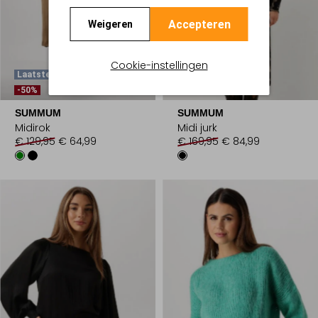
Accepteren
Weigeren
Cookie-instellingen
Laatste Items
-50%
-50%
SUMMUM
SUMMUM
Midirok
Midi jurk
€ 129,95
€ 64,99
€ 169,95
€ 84,99