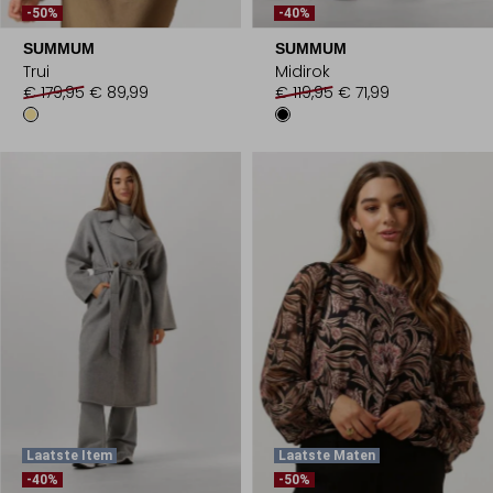
-50%
-40%
SUMMUM
SUMMUM
Trui
Midirok
€ 179,95
€ 89,99
€ 119,95
€ 71,99
Laatste Item
Laatste Maten
-40%
-50%