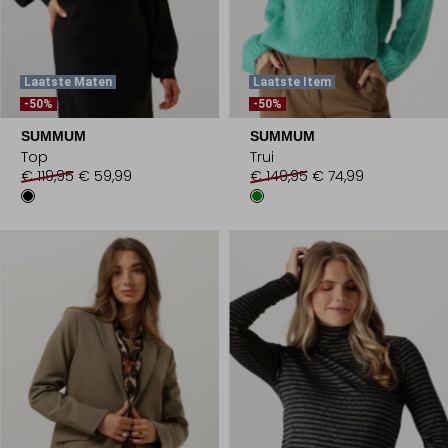
Laatste Maten
Laatste Item
-50%
-50%
SUMMUM
SUMMUM
Top
Trui
€ 119,95
€ 59,99
€ 149,95
€ 74,99