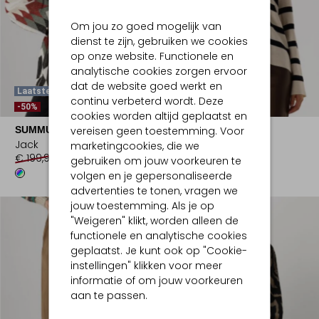
Om jou zo goed mogelijk van
dienst te zijn, gebruiken we cookies
op onze website. Functionele en
analytische cookies zorgen ervoor
dat de website goed werkt en
Laatste Maten
Laatste Maten
continu verbeterd wordt. Deze
-50%
-50%
cookies worden altijd geplaatst en
vereisen geen toestemming. Voor
SUMMUM
SUMMUM
Jack
Trui
marketingcookies, die we
€ 199,95
€ 99,99
€ 139,95
€ 69,99
gebruiken om jouw voorkeuren te
volgen en je gepersonaliseerde
advertenties te tonen, vragen we
jouw toestemming. Als je op
"Weigeren" klikt, worden alleen de
functionele en analytische cookies
geplaatst. Je kunt ook op "Cookie-
instellingen" klikken voor meer
informatie of om jouw voorkeuren
aan te passen.