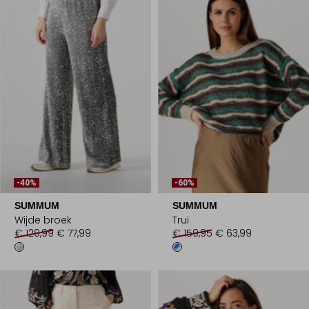
-40%
-60%
SUMMUM
SUMMUM
Wijde broek
Trui
€ 129,99
€ 77,99
€ 159,95
€ 63,99