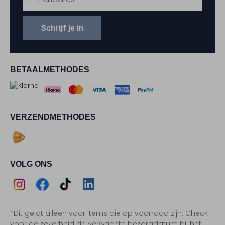
Schrijf je in
BETAALMETHODES
VERZENDMETHODES
VOLG ONS
Assem
Assem
Assem
Assem
*Dit geldt alleen voor items die op voorraad zijn. Check
Instagram
Facebook
TikTok
LinkedIn
voor de zekerheid de verwachte bezorgdatum bij het