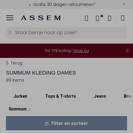
Kies zelf je bezorgmoment
Menu
Tot 70% korting |
Shop nu
Terug
SUMMUM
KLEDING DAMES
89 items
Jurken
Tops & T-shirts
Jeans
Bro
Summum
Filter en sorteer