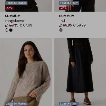
Laatste Maten
Laatste Item
-50%
-40%
SUMMUM
SUMMUM
Longsleeve
Trui
€ 129,95
€ 64,99
€ 99,95
€ 59,99
Laatste Maten
Laatste Item