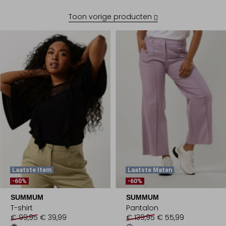
Toon vorige producten
Laatste Item
Laatste Maten
-60%
-60%
SUMMUM
SUMMUM
T-shirt
Pantalon
€ 99,95
€ 39,99
€ 139,95
€ 55,99