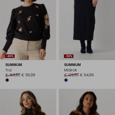
-40%
-50%
SUMMUM
SUMMUM
Trui
Midirok
€ 159,95
€ 95,99
€ 129,95
€ 64,99