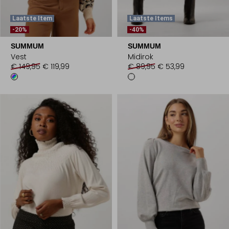
Laatste Item
Laatste Items
-20%
-40%
SUMMUM
SUMMUM
Vest
Midirok
€ 149,95
€ 119,99
€ 89,95
€ 53,99