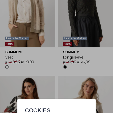
Laatste Maten
Laatste Maten
-50%
-40%
SUMMUM
SUMMUM
Vest
Longsleeve
€ 159,95
€ 79,99
€ 79,99
€ 47,99
COOKIES